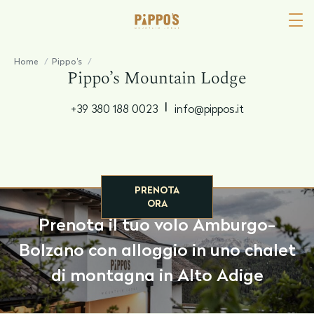
Home
/
Pippo's
/
Pippo’s Mountain Lodge
Prenota il tuo volo Amburgo-Bolzano con alloggio in uno chalet di
montagna in Alto Adige
|
+39 380 188 0023
info@pippos.it
PRENOTA
ORA
Prenota il tuo volo Amburgo-
Bolzano con alloggio in uno chalet
di montagna in Alto Adige