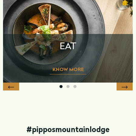
EAT
KNOW MORE
#pipposmountainlodge