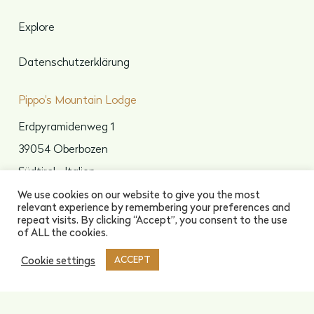
Explore
Datenschutzerklärung
Pippo's Mountain Lodge
Erdpyramidenweg 1
39054 Oberbozen
Südtirol • Italien
We use cookies on our website to give you the most
Phone :
relevant experience by remembering your preferences and
+39 380 188 0023
repeat visits. By clicking “Accept”, you consent to the use
of ALL the cookies.
E-Mail :
info@pippos.it
Cookie settings
ACCEPT
VERFÜGBARKEIT PRÜFEN